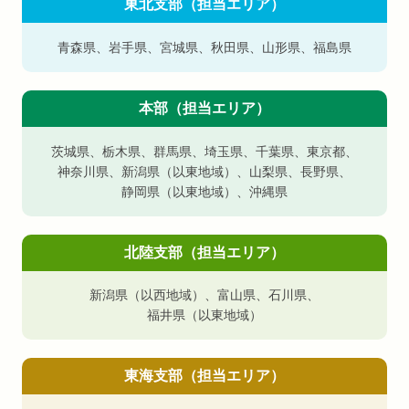
東北支部（担当エリア）
青森県
、
岩手県
、
宮城県
、
秋田県
、
山形県
、
福島県
本部（担当エリア）
茨城県
、
栃木県
、
群馬県
、
埼玉県
、
千葉県
、
東京都
、
神奈川県
、
新潟県（以東地域）
、
山梨県
、
長野県
、
静岡県（以東地域）
、
沖縄県
北陸支部（担当エリア）
新潟県（以西地域）
、
富山県
、
石川県
、
福井県（以東地域）
東海支部（担当エリア）