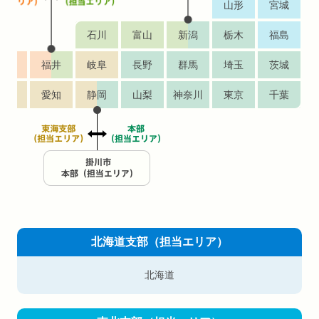
山形
宮城
石川
富山
新潟
新潟
栃木
福島
滋賀
福井
福井
岐阜
長野
群馬
埼玉
茨城
三重
愛知
静岡
静岡
山梨
神奈川
東京
千葉
北海道支部（担当エリア）
北海道