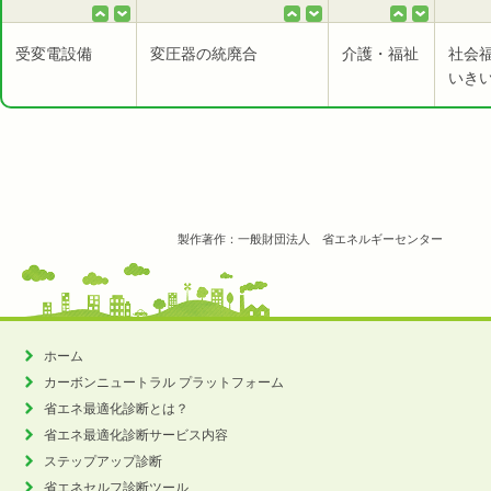
受変電設備
変圧器の統廃合
介護・福祉
社会
いき
製作著作：一般財団法人 省エネルギーセンター
ホーム
カーボンニュートラル
プラットフォーム
省エネ最適化診断とは？
省エネ最適化診断サービス内容
ステップアップ診断
省エネセルフ診断ツール