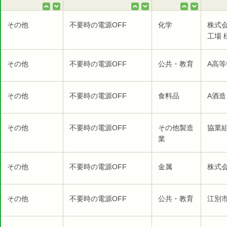
その他
不要時の電源OFF
化学
株式
工場 
その他
不要時の電源OFF
公共・教育
A高等
その他
不要時の電源OFF
食料品
A酒造
その他
不要時の電源OFF
その他製造
協業組
業
その他
不要時の電源OFF
金属
株式
その他
不要時の電源OFF
公共・教育
江別市