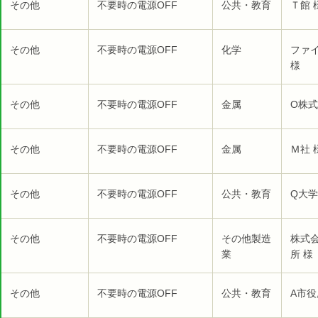
その他
不要時の電源OFF
公共・教育
Ｔ館 
その他
不要時の電源OFF
化学
ファ
様
その他
不要時の電源OFF
金属
O株式
その他
不要時の電源OFF
金属
Ｍ社 
その他
不要時の電源OFF
公共・教育
Q大学
その他
不要時の電源OFF
その他製造
株式
業
所 様
その他
不要時の電源OFF
公共・教育
A市役