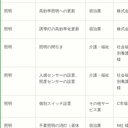
照明
高効率照明への更新
宿泊業
株式
照明
誘導灯の高効率化更新
宿泊業
株式
照明
照明の間引き
介護・福祉
社会福
別養
様
照明
人感センサーの設置、
介護・福祉
社会福
照度センサーの設置
別養
様
照明
個別スイッチ設置
その他サー
C市場
ビス業
照明
不要照明の消灯（昼休
宿泊業
N社 