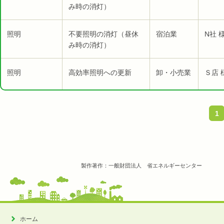
み時の消灯）
照明
不要照明の消灯（昼休
宿泊業
N社 
み時の消灯）
照明
高効率照明への更新
卸・小売業
Ｓ店 
1
製作著作：一般財団法人 省エネルギーセンター
ホーム