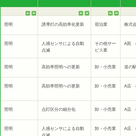
照明
誘導灯の高効率化更新
宿泊業
株式
照明
人感センサによる自動
その他サー
A苑 
点滅
ビス業
照明
高効率照明への更新
卸・小売業
道の
照明
高効率照明への更新
卸・小売業
A店 
照明
点灯区分の細分化
卸・小売業
A店 
照明
人感センサによる自動
卸・小売業
A店 
点滅