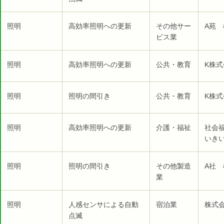
照明
高効率照明への更新
その他サー
A苑 
ビス業
照明
高効率照明への更新
公共・教育
K株
照明
照明の間引き
公共・教育
K株
照明
高効率照明への更新
介護・福祉
社会
いき
照明
照明の間引き
その他製造
A社 
業
照明
人感センサによる自動
宿泊業
株式
点滅