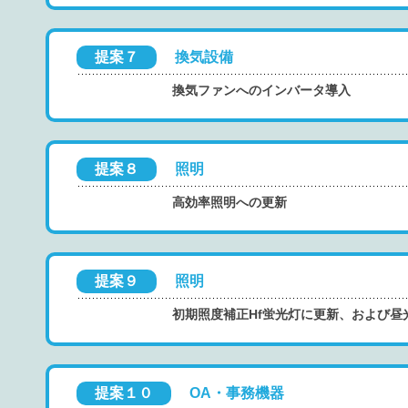
提案７
換気設備
換気ファンへのインバータ導入
提案８
照明
高効率照明への更新
提案９
照明
初期照度補正Hf蛍光灯に更新、および昼
提案１０
OA・事務機器