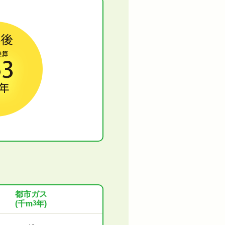
都市ガス
(千m
3
年)