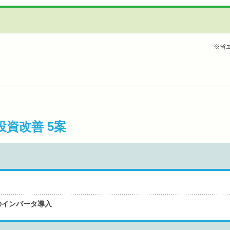
※省
投資改善 5案
のインバータ導入