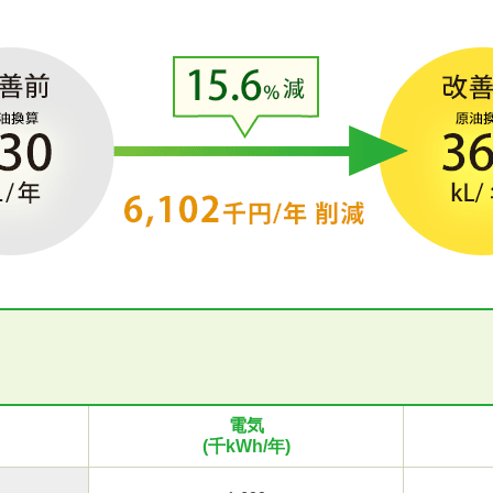
電気
(千kWh/年)