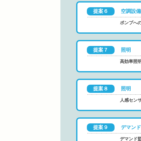
提案６
空調設備
ポンプへ
提案７
照明
高効率照
提案８
照明
人感セン
提案９
デマンド
デマンド