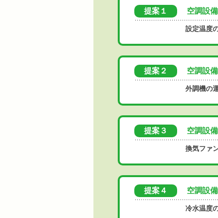
提案１
空調設備
設定温度
提案２
空調設備
外調機の
提案３
空調設備
換気ファ
提案４
空調設備
冷水温度