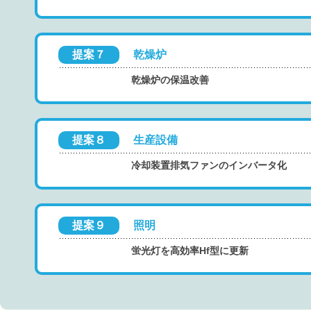
提案７
乾燥炉
乾燥炉の保温改善
提案８
生産設備
冷却装置排気ファンのインバータ化
提案９
照明
蛍光灯を高効率Hf型に更新