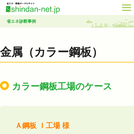
省エネ診断事例
金属（カラー鋼板）
カラー鋼板工場のケース
Ａ鋼板 Ｉ工場 様