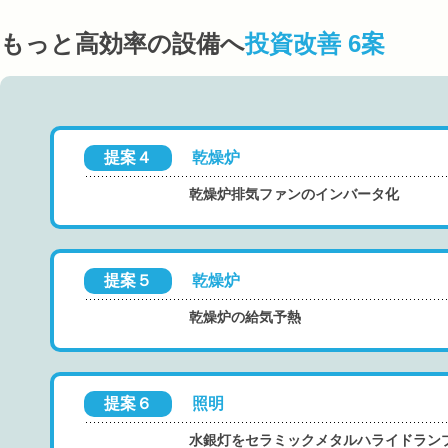
もっと高効率の設備へ
投資改善 6案
提案４
乾燥炉
乾燥炉排気ファンのインバータ化
提案５
乾燥炉
乾燥炉の給気予熱
提案６
照明
水銀灯をセラミックメタルハライドラン