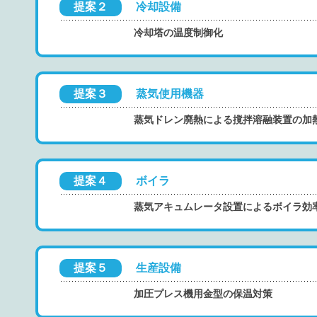
提案２
冷却設備
冷却塔の温度制御化
提案３
蒸気使用機器
蒸気ドレン廃熱による撹拌溶融装置の加
提案４
ボイラ
蒸気アキュムレータ設置によるボイラ効
提案５
生産設備
加圧プレス機用金型の保温対策