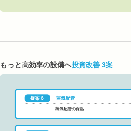
もっと高効率の設備へ
投資改善 3案
提案６
蒸気配管
蒸気配管の保温