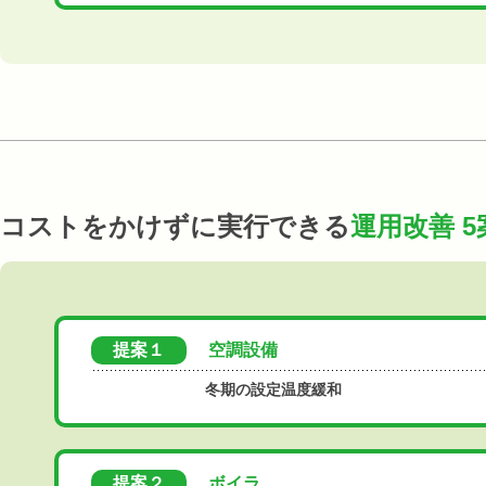
コストをかけずに実行できる
運用改善 5
提案１
空調設備
冬期の設定温度緩和
提案２
ボイラ