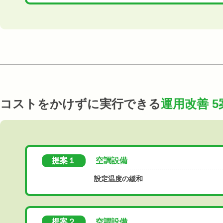
コストをかけずに実行できる
運用改善 5
提案１
空調設備
設定温度の緩和
提案２
空調設備