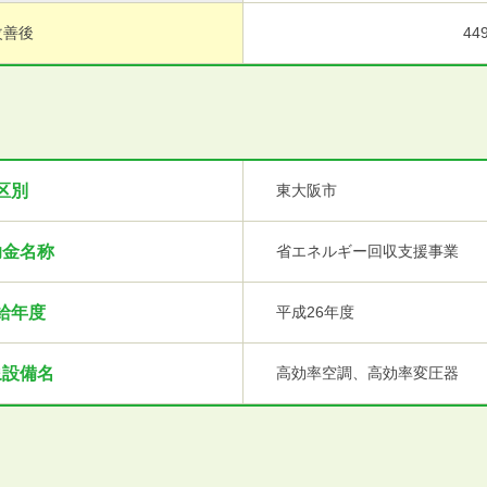
改善後
44
区別
東大阪市
助金名称
省エネルギー回収支援事業
給年度
平成26年度
象設備名
高効率空調、高効率変圧器