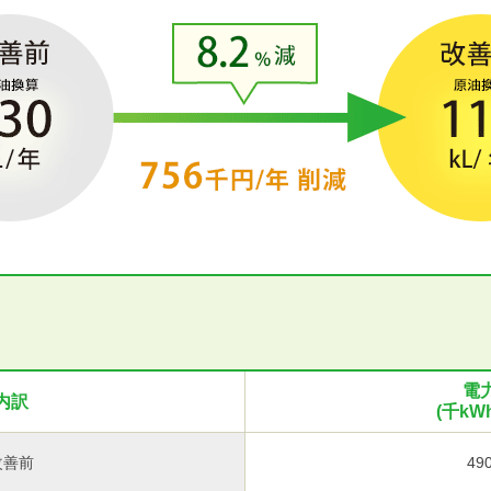
電
内訳
(千kWh
改善前
49