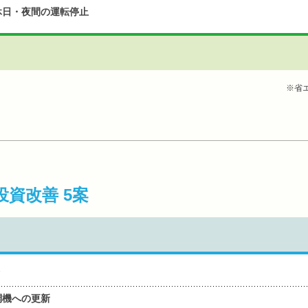
休日・夜間の運転停止
※省
投資改善 5案
調機への更新