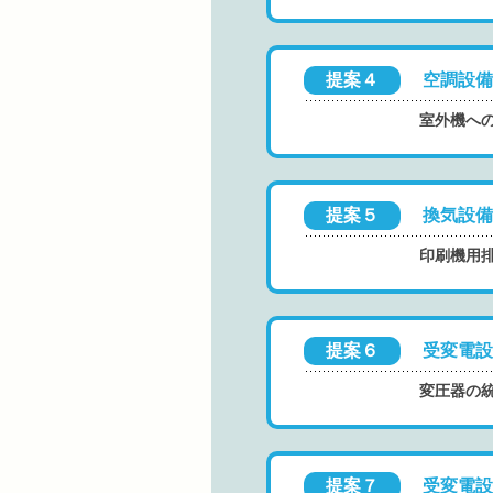
提案４
空調設備
室外機へ
提案５
換気設備
印刷機用
提案６
受変電設
変圧器の
提案７
受変電設