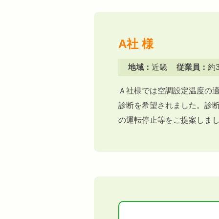
A社 様
地域：
近畿
従業員：
約
Ａ社様では空調設定温度の
診断を希望されました。診
の運転停止等をご提案しま