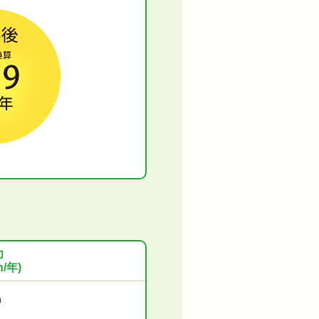
力
/年)
0