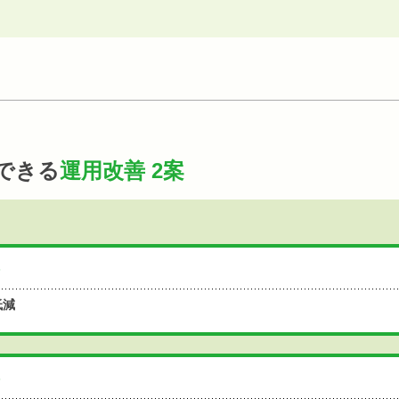
できる
運用改善 2案
低減