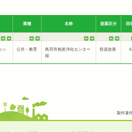
業種
名称
提案区分
回
カッ
公共・教育
鳥羽市相差浄化センター
投資改善
6
様
製作著