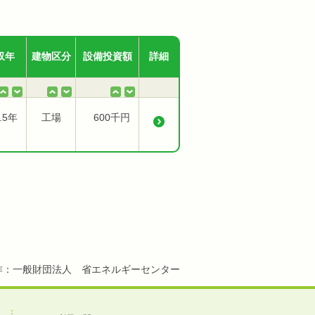
収年
建物区分
設備投資額
詳細
.5年
工場
600千円
作：一般財団法人 省エネルギーセンター