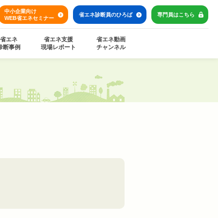
中小企業向け
省エネ診断員の
ひろば
専門員は
こちら
WEB省エネセミナー
省エネ
省エネ支援
省エネ動画
診断事例
現場レポート
チャンネル