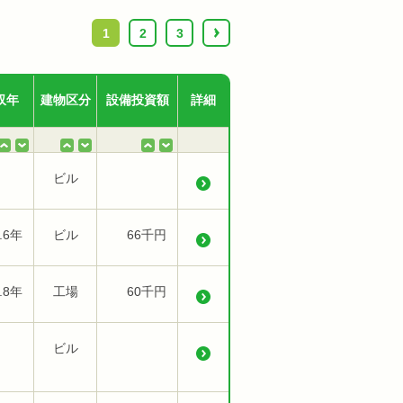
1
2
3
›
収年
建物区分
設備投資額
詳細
ビル
.6年
ビル
66千円
.8年
工場
60千円
ビル