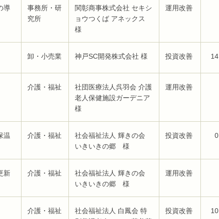
の導
事務所・研
関彰商事株式会社 セキシ
運用改善
究所
ョウつくば アネックス
様
卸・小売業
神戸SC開発株式会社 様
投資改善
14
介護・福祉
社団医療法人呉羽会 介護
運用改善
老人保健施設ガーデニア
様
保温
介護・福祉
社会福祉法人 輝きの会
投資改善
0
いきいきの郷 様
更新
介護・福祉
社会福祉法人 輝きの会
運用改善
いきいきの郷 様
介護・福祉
社会福祉法人 白鳳会 特
投資改善
10