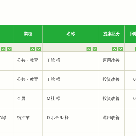
業種
名称
提案区分
回
公共・教育
Ｔ館 様
運用改善
公共・教育
Ｔ館 様
投資改善
0
金属
Ｍ社 様
投資改善
0
の導
宿泊業
Ｄホテル 様
運用改善