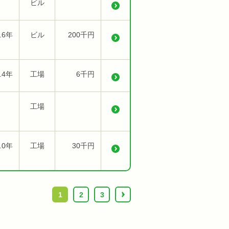
ビル
.6年
ビル
200千円
.4年
工場
6千円
工場
.0年
工場
30千円
1
2
3
›