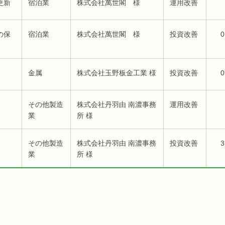
更新
宿泊業
株式会社萬世閣 様
運用改善
の保
宿泊業
株式会社萬世閣 様
投資改善
0
金属
株式会社玉野板金工業 様
投資改善
0
その他製造
株式会社丹羽由 南濃事務
運用改善
業
所 様
その他製造
株式会社丹羽由 南濃事務
投資改善
3
業
所 様