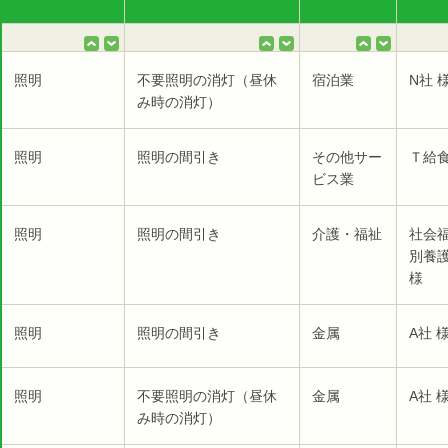
照明
不要照明の消灯（昼休
宿泊業
N社 
み時の消灯）
照明
照明の間引き
その他サー
Ｔ給食
ビス業
照明
照明の間引き
介護・福祉
社会福
別養
様
照明
照明の間引き
金属
A社 
照明
不要照明の消灯（昼休
金属
A社 
み時の消灯）