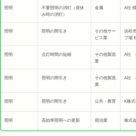
照明
不要照明の消灯（昼休
金属
A社 
み時の消灯）
照明
照明の間引き
その他サー
浜松
ビス業
プ場 
照明
点灯時間の短縮
その他製造
A社 
業
照明
照明の間引き
その他製造
A社 
業
照明
照明の間引き
公共・教育
K株
照明
高効率照明への更新
宿泊業
株式