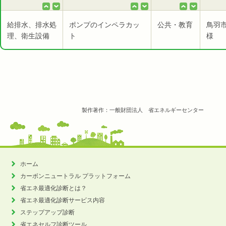
給排水、排水処
ポンプのインペラカッ
公共・教育
鳥羽
理、衛生設備
ト
様
製作著作：一般財団法人 省エネルギーセンター
ホーム
カーボンニュートラル
プラットフォーム
省エネ最適化診断とは？
省エネ最適化診断サービス内容
ステップアップ診断
省エネセルフ診断ツール