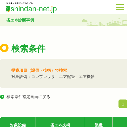
省エネ診断事例
検索条件
提案項目（設備・技術）で検索
対象設備：コンプレッサ、エア配管、エア機器
検索条件指定画面に戻る
1
対象設備
省エネ技術
業種