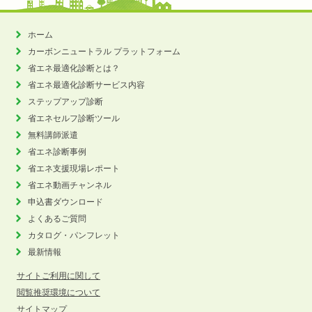
ホーム
カーボンニュートラル
プラットフォーム
省エネ最適化診断とは？
省エネ最適化診断サービス内容
ステップアップ診断
省エネセルフ診断ツール
無料講師派遣
省エネ診断事例
省エネ支援現場レポート
省エネ動画チャンネル
申込書ダウンロード
よくあるご質問
カタログ・パンフレット
最新情報
サイトご利用に関して
閲覧推奨環境について
サイトマップ