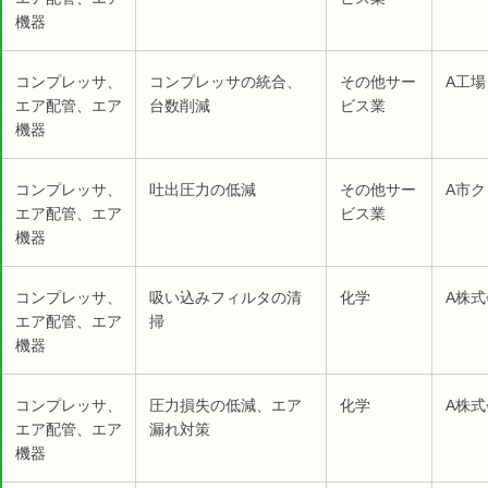
機器
コンプレッサ、
コンプレッサの統合、
その他サー
A工場
エア配管、エア
台数削減
ビス業
機器
コンプレッサ、
吐出圧力の低減
その他サー
A市ク
エア配管、エア
ビス業
機器
コンプレッサ、
吸い込みフィルタの清
化学
A株式
エア配管、エア
掃
機器
コンプレッサ、
圧力損失の低減、エア
化学
A株式
エア配管、エア
漏れ対策
機器