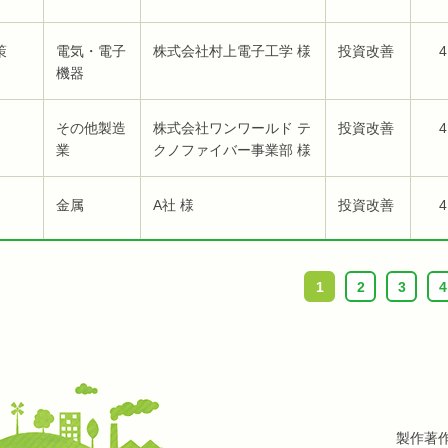
策
電気・電子
株式会社村上電子工学 様
投資改善
4
機器
その他製造
株式会社ワンワールド テ
投資改善
4
業
クノファイバー事業部 様
金属
A社 様
投資改善
4
1
2
3
4
製作著