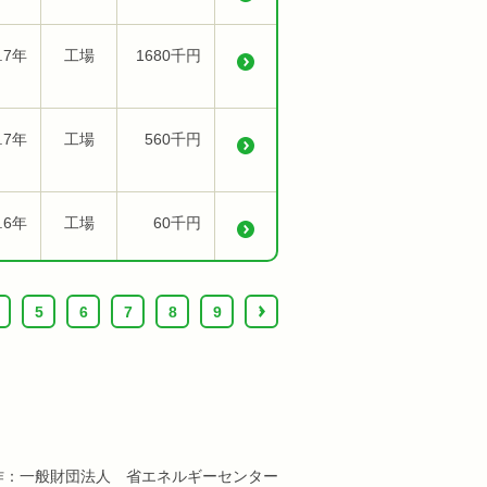
.7年
工場
1680千円
.7年
工場
560千円
.6年
工場
60千円
5
6
7
8
9
›
作：一般財団法人 省エネルギーセンター