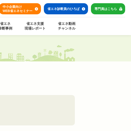
中小企業向け
省エネ診断員の
ひろば
専門員は
こちら
WEB省エネセミナー
省エネ
省エネ支援
省エネ動画
診断事例
現場レポート
チャンネル