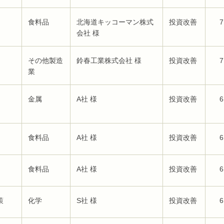
食料品
北海道キッコーマン株式
投資改善
7
会社 様
その他製造
鈴春工業株式会社 様
投資改善
7
業
金属
A社 様
投資改善
6
食料品
A社 様
投資改善
6
食料品
A社 様
投資改善
6
策
化学
S社 様
投資改善
6