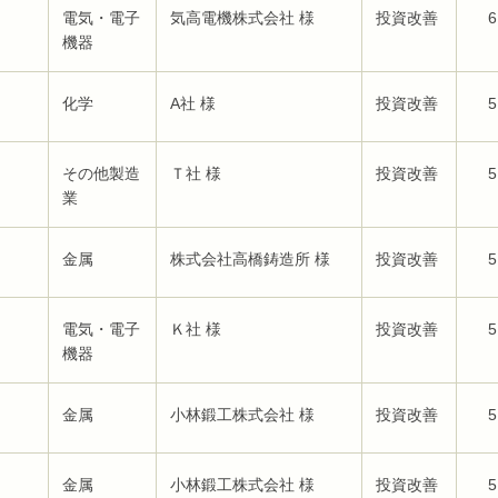
電気・電子
気高電機株式会社 様
投資改善
6
機器
化学
A社 様
投資改善
5
その他製造
Ｔ社 様
投資改善
5
業
金属
株式会社高橋鋳造所 様
投資改善
5
電気・電子
Ｋ社 様
投資改善
5
機器
金属
小林鍛工株式会社 様
投資改善
5
金属
小林鍛工株式会社 様
投資改善
5