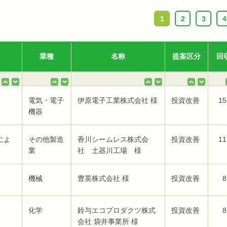
1
2
3
4
業種
名称
提案区分
回
電気・電子
伊原電子工業株式会社 様
投資改善
15
機器
によ
その他製造
香川シームレス株式会
投資改善
11
業
社 土器川工場 様
機械
豊英株式会社 様
投資改善
8
化学
鈴与エコプロダクツ株式
投資改善
8
会社 袋井事業所 様