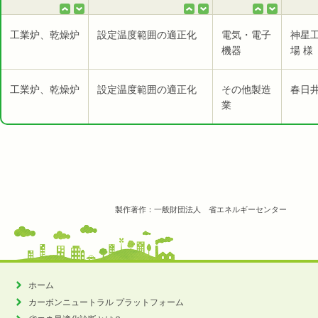
工業炉、乾燥炉
設定温度範囲の適正化
電気・電子
神星
機器
場 様
工業炉、乾燥炉
設定温度範囲の適正化
その他製造
春日
業
製作著作：一般財団法人 省エネルギーセンター
ホーム
カーボンニュートラル
プラットフォーム