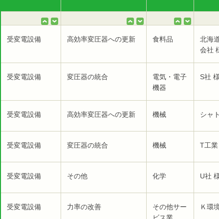
受変電設備
高効率変圧器への更新
食料品
北海
会社 
受変電設備
変圧器の統合
電気・電子
S社 
機器
受変電設備
高効率変圧器への更新
機械
シャ
受変電設備
変圧器の統合
機械
T工業
受変電設備
その他
化学
U社 
受変電設備
力率の改善
その他サー
Ｋ環
ビス業