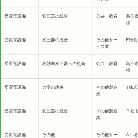
受変電設備
変圧器の統合
公共・教育
鳥羽
様
受変電設備
変圧器の統合
その他サー
E給食
ビス業
受変電設備
高効率変圧器への更新
公共・教育
鳥羽
様
受変電設備
力率の改善
その他製造
T株式
業
受変電設備
変圧器の統合
その他製造
Ｔ社 
業
受変電設備
その他
その他サー
A工場