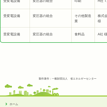
受変電設備
変圧器の統合
印刷
H社 
受変電設備
変圧器の統合
その他製造
株式
業
様
受変電設備
変圧器の統合
食料品
A社 
製作著作：一般財団法人 省エネルギーセンター
ホーム