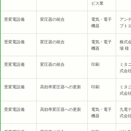
ビス業
受変電設備
変圧器の統合
電気・電子
アン
機器
プト
受変電設備
変圧器の統合
電気・電子
株式
機器
場 様
受変電設備
変圧器の統合
印刷
ミタ
式会社
受変電設備
高効率変圧器への更新
印刷
ミタ
式会社
受変電設備
高効率変圧器への更新
電気・電子
九電
機器
式会社