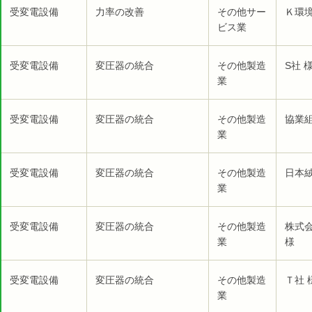
受変電設備
力率の改善
その他サー
Ｋ環
ビス業
受変電設備
変圧器の統合
その他製造
S社 
業
受変電設備
変圧器の統合
その他製造
協業組
業
受変電設備
変圧器の統合
その他製造
日本絨
業
受変電設備
変圧器の統合
その他製造
株式
業
様
受変電設備
変圧器の統合
その他製造
Ｔ社 
業