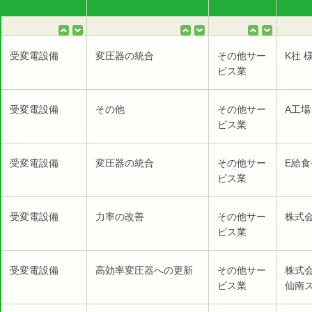
受変電設備
変圧器の統合
その他サー
K社 
ビス業
受変電設備
その他
その他サー
A工場
ビス業
受変電設備
変圧器の統合
その他サー
E給食
ビス業
受変電設備
力率の改善
その他サー
株式会
ビス業
受変電設備
高効率変圧器への更新
その他サー
株式
ビス業
仙南ス