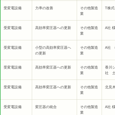
受変電設備
力率の改善
その他製造
T株式
業
受変電設備
高効率変圧器への更新
その他製造
A社 
業
受変電設備
小型の高効率変圧器へ
その他製造
A社 
の更新
業
受変電設備
高効率変圧器への更新
その他製造
香川
業
社 
受変電設備
高効率変圧器への更新
その他製造
北見
業
受変電設備
変圧器の統合
その他製造
A社 
業