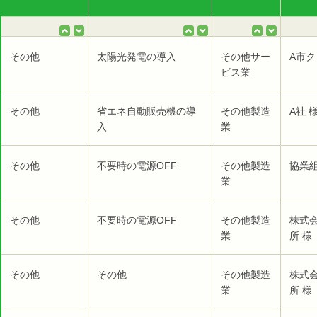
その他
太陽光発電の導入
その他サー
A市ク
ビス業
その他
省エネ自動販売機の導
その他製造
A社 
入
業
その他
不要時の電源OFF
その他製造
協業組
業
その他
不要時の電源OFF
その他製造
株式
業
所 様
その他
その他
その他製造
株式
業
所 様