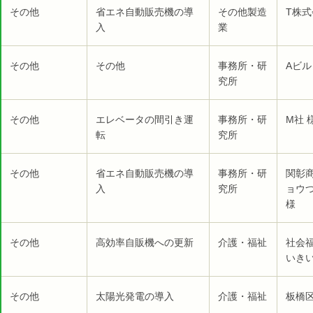
その他
省エネ自動販売機の導
その他製造
T株式
入
業
その他
その他
事務所・研
Aビル
究所
その他
エレベータの間引き運
事務所・研
M社 
転
究所
その他
省エネ自動販売機の導
事務所・研
関彰
入
究所
ョウ
様
その他
高効率自販機への更新
介護・福祉
社会
いき
その他
太陽光発電の導入
介護・福祉
板橋