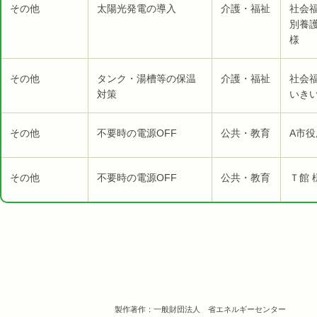
その他
太陽光発電の導入
介護・福祉
社会福
別養
様
その他
タンク・湯槽等の保温
介護・福祉
社会
対策
いき
その他
不要時の電源OFF
公共・教育
A市役
その他
不要時の電源OFF
公共・教育
Ｔ館 
製作著作：一般財団法人 省エネルギーセンター