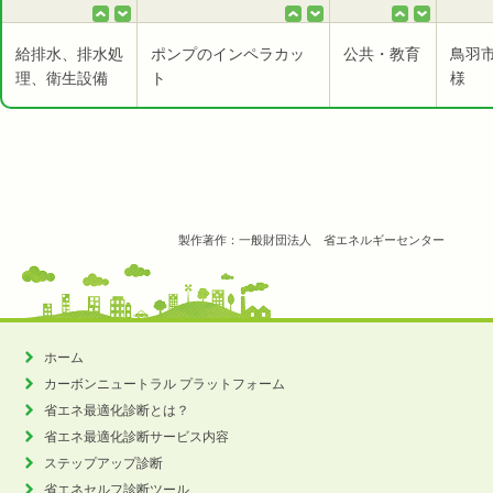
給排水、排水処
ポンプのインペラカッ
公共・教育
鳥羽
理、衛生設備
ト
様
製作著作：一般財団法人 省エネルギーセンター
ホーム
カーボンニュートラル
プラットフォーム
省エネ最適化診断とは？
省エネ最適化診断サービス内容
ステップアップ診断
省エネセルフ診断ツール