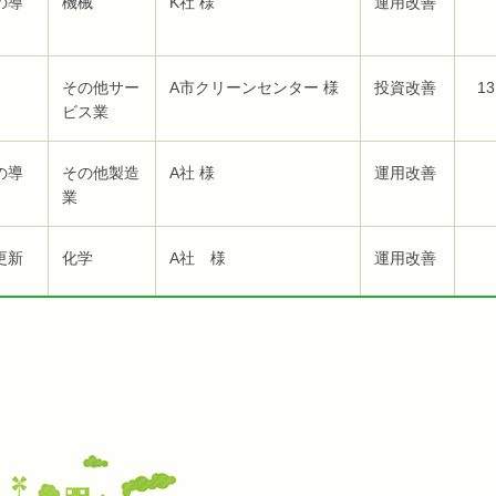
の導
機械
K社 様
運用改善
その他サー
A市クリーンセンター 様
投資改善
13
ビス業
の導
その他製造
A社 様
運用改善
業
更新
化学
A社 様
運用改善