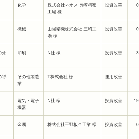
化学
株式会社ネオス 長崎精密
投資改善
0
工場 様
機械
山陽精機株式会社 三崎工
投資改善
0
場 様
の余
印刷
N社 様
投資改善
3
の導
その他製造
T株式会社 様
運用改善
業
電気・電子
N社 様
投資改善
19
機器
金属
株式会社玉野板金工業 様
投資改善
0