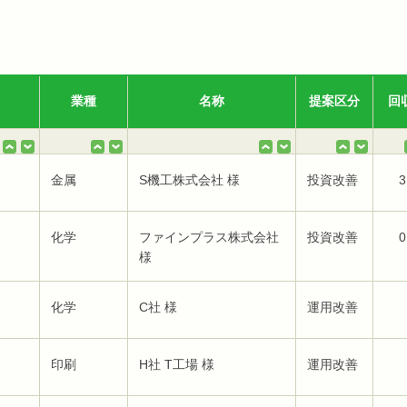
業種
名称
提案区分
回
金属
S機工株式会社 様
投資改善
3
化学
ファインプラス株式会社
投資改善
0
様
化学
C社 様
運用改善
印刷
H社 T工場 様
運用改善