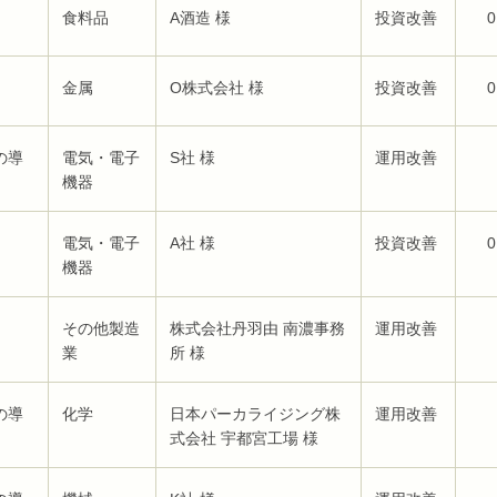
食料品
A酒造 様
投資改善
0
金属
O株式会社 様
投資改善
0
の導
電気・電子
S社 様
運用改善
機器
電気・電子
A社 様
投資改善
0
機器
その他製造
株式会社丹羽由 南濃事務
運用改善
業
所 様
の導
化学
日本パーカライジング株
運用改善
式会社 宇都宮工場 様