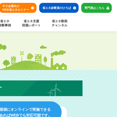
中小企業向け
省エネ診断員の
ひろば
専門員は
こちら
WEB省エネセミナー
省エネ
省エネ支援
省エネ動画
診断事例
現場レポート
チャンネル
す
様側にオンラインで実施できる
あればWEBでも対応可能です。