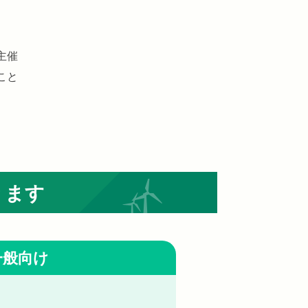
主催
こと
ります
一般向け