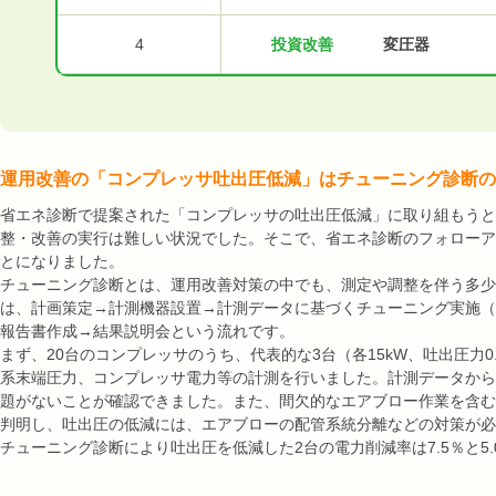
4
投資改善
変圧器
運用改善の「コンプレッサ吐出圧低減」はチューニング診断の
省エネ診断で提案された「コンプレッサの吐出圧低減」に取り組もうと
整・改善の実行は難しい状況でした。そこで、省エネ診断のフォローア
とになりました。
チューニング診断とは、運用改善対策の中でも、測定や調整を伴う多少
は、計画策定→計測機器設置→計測データに基づくチューニング実施（
報告書作成→結果説明会という流れです。
まず、20台のコンプレッサのうち、代表的な3台（各15kW、吐出圧力
系末端圧力、コンプレッサ電力等の計測を行いました。計測データから、
題がないことが確認できました。また、間欠的なエアブロー作業を含む
判明し、吐出圧の低減には、エアブローの配管系統分離などの対策が必
チューニング診断により吐出圧を低減した2台の電力削減率は7.5％と5