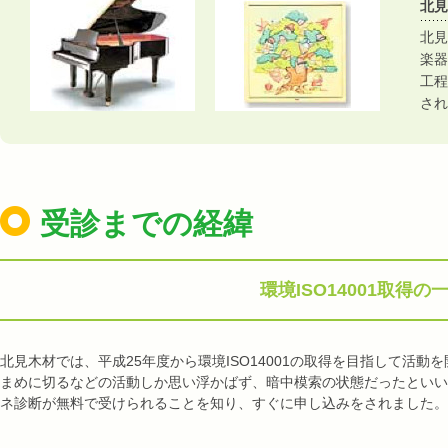
北見
北見
楽器
工程
され
受診までの経緯
環境ISO14001取
北見木材では、平成25年度から環境ISO14001の取得を目指して活
まめに切るなどの活動しか思い浮かばず、暗中模索の状態だったといい
ネ診断が無料で受けられることを知り、すぐに申し込みをされました。