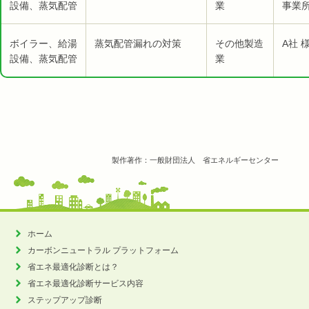
設備、蒸気配管
業
事業所
ボイラー、給湯
蒸気配管漏れの対策
その他製造
A社 
設備、蒸気配管
業
製作著作：一般財団法人 省エネルギーセンター
ホーム
カーボンニュートラル
プラットフォーム
省エネ最適化診断とは？
省エネ最適化診断サービス内容
ステップアップ診断