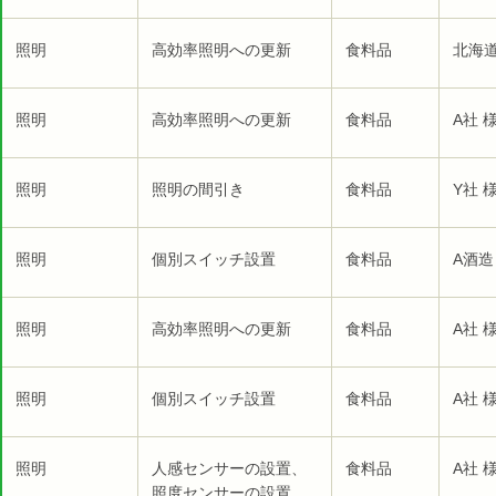
照明
高効率照明への更新
食料品
北海
照明
高効率照明への更新
食料品
A社 
照明
照明の間引き
食料品
Y社 
照明
個別スイッチ設置
食料品
A酒造
照明
高効率照明への更新
食料品
A社 
照明
個別スイッチ設置
食料品
A社 
照明
人感センサーの設置、
食料品
A社 
照度センサーの設置