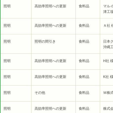
照明
高効率照明への更新
食料品
マル
津工場
照明
高効率照明への更新
食料品
Ａ社 
照明
照明の間引き
食料品
日本
沖縄工
照明
高効率照明への更新
食料品
H社 
照明
高効率照明への更新
食料品
K社 
照明
その他
食料品
Ｍ株式
照明
高効率照明への更新
食料品
株式会