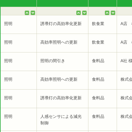
照明
誘導灯の高効率化更新
飲食業
A店 
照明
高効率照明への更新
飲食業
A店 
照明
照明の間引き
食料品
A社 
照明
高効率照明への更新
食料品
株式
照明
誘導灯の高効率化更新
食料品
株式
照明
人感センサによる減光
食料品
株式
制御