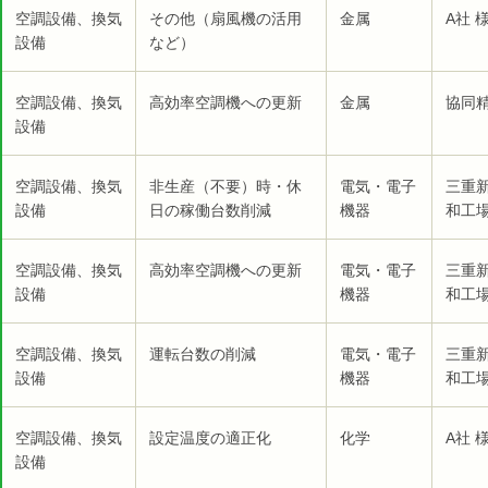
空調設備、換気
その他（扇風機の活用
金属
A社 
設備
など）
空調設備、換気
高効率空調機への更新
金属
協同精
設備
空調設備、換気
非生産（不要）時・休
電気・電子
三重
設備
日の稼働台数削減
機器
和工場
空調設備、換気
高効率空調機への更新
電気・電子
三重
設備
機器
和工場
空調設備、換気
運転台数の削減
電気・電子
三重
設備
機器
和工場
空調設備、換気
設定温度の適正化
化学
A社 
設備