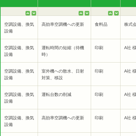
空調設備、換気
高効率空調機への更新
食料品
株式
設備
空調設備、換気
運転時間の短縮（待機
印刷
A社 
設備
時）
空調設備、換気
室外機への散水、日射
印刷
A社 
設備
対策、移設
空調設備、換気
運転台数の削減
印刷
A社 
設備
空調設備、換気
高効率空調機への更新
印刷
A社 
設備