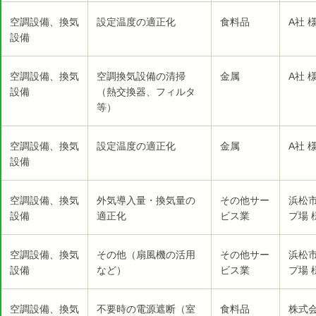
空調設備、換気
設定温度の適正化
食料品
A社 
設備
空調設備、換気
空調換気設備の清掃
金属
A社 
設備
（熱交換器、フィルタ
等）
空調設備、換気
設定温度の適正化
金属
A社 
設備
空調設備、換気
外気導入量・換気量の
その他サー
浜松
設備
適正化
ビス業
プ場 
空調設備、換気
その他（扇風機の活用
その他サー
浜松
設備
など）
ビス業
プ場 
空調設備、換気
不要時の電源遮断（室
食料品
株式