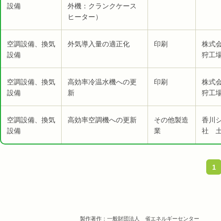
設備
外機：クランクケース
ヒーター）
空調設備、換気
外気導入量の適正化
印刷
株式
設備
狩工
空調設備、換気
高効率冷温水機への更
印刷
株式
設備
新
狩工
空調設備、換気
高効率空調機への更新
その他製造
香川
設備
業
社 
1
製作著作：一般財団法人 省エネルギーセンター