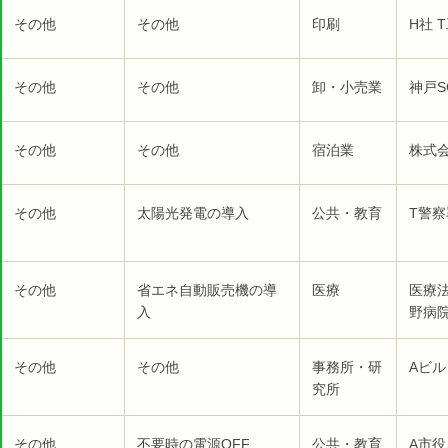
その他
その他
印刷
H社 
その他
その他
卸・小売業
神戸S
その他
その他
宿泊業
株式
その他
太陽光発電の導入
公共・教育
T警察
その他
省エネ自動販売機の導
医療
医療
入
野病院
その他
その他
事務所・研
Aビル
究所
その他
不要時の電源OFF
公共・教育
A市役