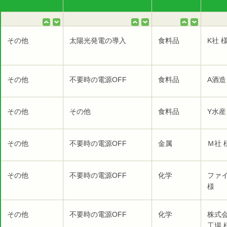
その他
太陽光発電の導入
食料品
K社 
その他
不要時の電源OFF
食料品
A酒造
その他
その他
食料品
Y水産
その他
不要時の電源OFF
金属
Ｍ社 
その他
不要時の電源OFF
化学
ファ
様
その他
不要時の電源OFF
化学
株式
工場 