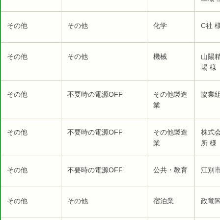
その他
その他
化学
C社 
その他
その他
機械
山陽
場 様
その他
不要時の電源OFF
その他製造
協業組
業
その他
不要時の電源OFF
その他製造
株式
業
所 様
その他
不要時の電源OFF
公共・教育
江別市
その他
その他
宿泊業
政竜閣