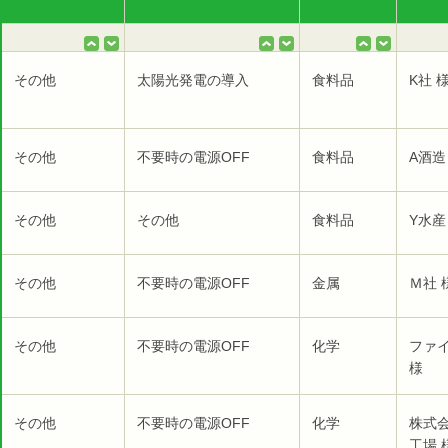
その他
太陽光発電の導入
食料品
K社 
その他
不要時の電源OFF
食料品
A酒造
その他
その他
食料品
Y水産
その他
不要時の電源OFF
金属
Ｍ社 
その他
不要時の電源OFF
化学
ファ
様
その他
不要時の電源OFF
化学
株式
工場 