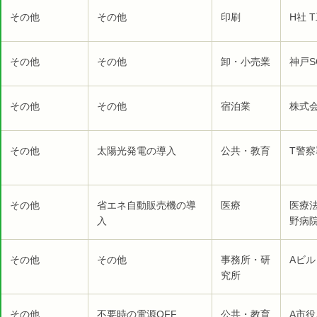
その他
その他
印刷
H社 
その他
その他
卸・小売業
神戸S
その他
その他
宿泊業
株式
その他
太陽光発電の導入
公共・教育
T警察
その他
省エネ自動販売機の導
医療
医療
入
野病院
その他
その他
事務所・研
Aビル
究所
その他
不要時の電源OFF
公共・教育
A市役