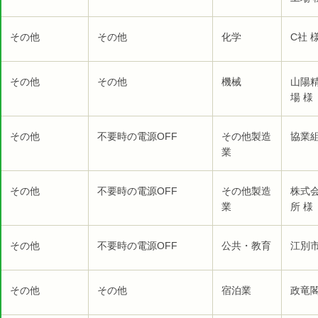
その他
その他
化学
C社 
その他
その他
機械
山陽
場 様
その他
不要時の電源OFF
その他製造
協業組
業
その他
不要時の電源OFF
その他製造
株式
業
所 様
その他
不要時の電源OFF
公共・教育
江別市
その他
その他
宿泊業
政竜閣