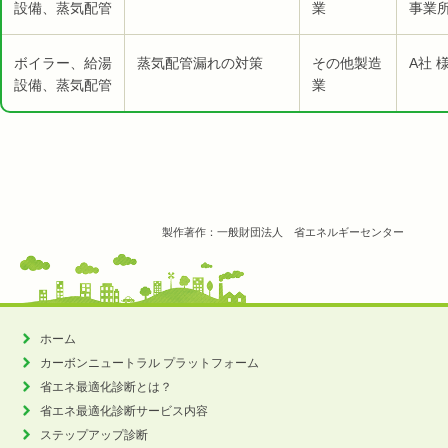
設備、蒸気配管
業
事業所
ボイラー、給湯
蒸気配管漏れの対策
その他製造
A社 
設備、蒸気配管
業
製作著作：一般財団法人 省エネルギーセンター
ホーム
カーボンニュートラル
プラットフォーム
省エネ最適化診断とは？
省エネ最適化診断サービス内容
ステップアップ診断