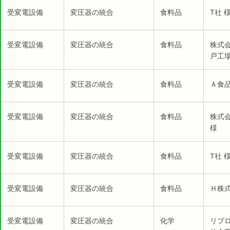
受変電設備
変圧器の統合
食料品
T社 
受変電設備
変圧器の統合
食料品
株式
戸工場
受変電設備
変圧器の統合
食料品
Ａ食品
受変電設備
変圧器の統合
食料品
株式
様
受変電設備
変圧器の統合
食料品
T社 
受変電設備
変圧器の統合
食料品
Ｈ株式
受変電設備
変圧器の統合
化学
リプ