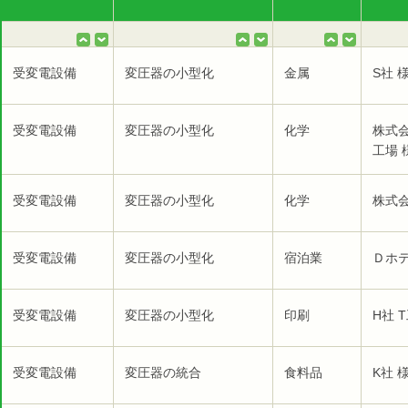
受変電設備
変圧器の小型化
金属
S社 
受変電設備
変圧器の小型化
化学
株式
工場 
受変電設備
変圧器の小型化
化学
株式会
受変電設備
変圧器の小型化
宿泊業
Ｄホテ
受変電設備
変圧器の小型化
印刷
H社 
受変電設備
変圧器の統合
食料品
K社 