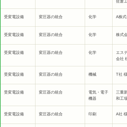
佐倉工
受変電設備
変圧器の統合
化学
A株式
受変電設備
変圧器の統合
化学
株式
受変電設備
変圧器の統合
化学
エス
会社 
受変電設備
変圧器の統合
機械
T社 
受変電設備
変圧器の統合
電気・電子
三重
機器
和工場
受変電設備
変圧器の統合
印刷
A社 