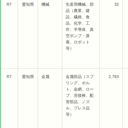
R7
愛知県
機械
生産用機械、部
32
品（農業、建
設、繊維、食
品、化学、工
作、半導体、真
空ポンプ・蒸
着、ロボット
等）
R7
愛知県
金属
金属部品（スプ
2,783
リング、ボル
ト、金網、ロー
プ、溶接棒、配
管部品、ノズ
ル、プレス品
等）