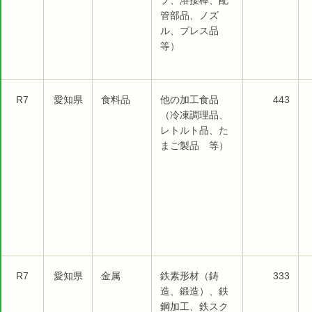
プ、溶接棒、配
管部品、ノズ
ル、プレス品
等）
R7
愛知県
食料品
他の加工食品
443
（冷凍調理品、
レトルト品、た
まご製品 等）
R7
愛知県
金属
鉄素形材（鋳
333
造、鍛造）、鉄
鋼加工、鉄スク