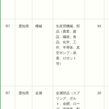
R7
愛知県
機械
生産用機械、部
94
品（農業、建
設、繊維、食
品、化学、工
作、半導体、真
空ポンプ・蒸
着、ロボット
等）
R7
愛知県
金属
金属部品（スプ
20
リング、ボル
ト、金網、ロー