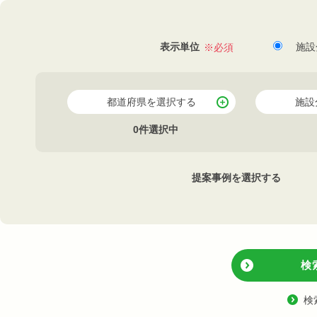
表示単位
施設
都道府県を選択する
施設
0件選択中
提案事例を選択する
検
検