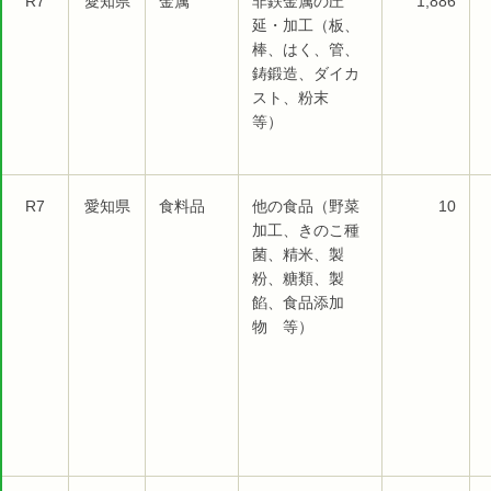
R7
愛知県
金属
非鉄金属の圧
1,886
延・加工（板、
棒、はく、管、
鋳鍛造、ダイカ
スト、粉末
等）
R7
愛知県
食料品
他の食品（野菜
10
加工、きのこ種
菌、精米、製
粉、糖類、製
餡、食品添加
物 等）