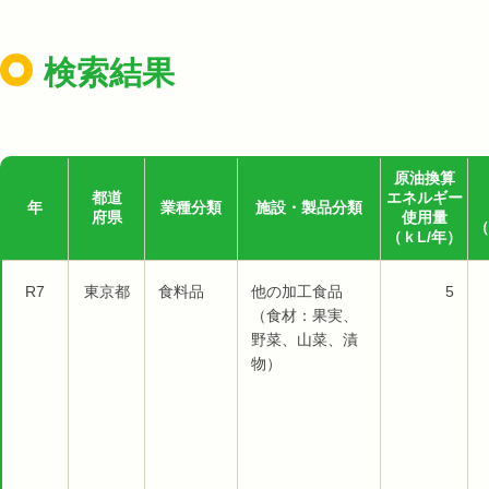
検索結果
原油換算
都道
エネルギー
年
業種分類
施設・製品分類
府県
使用量
（
（ｋL/年）
R7
東京都
食料品
他の加工食品
5
（食材：果実、
野菜、山菜、漬
物）