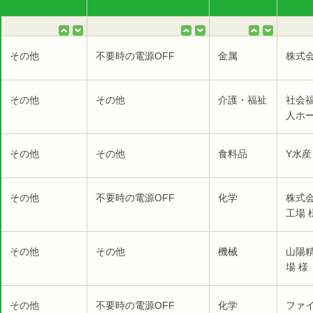
その他
不要時の電源OFF
金属
株式
その他
その他
介護・福祉
社会
人ホー
その他
その他
食料品
Y水産
その他
不要時の電源OFF
化学
株式
工場 
その他
その他
機械
山陽
場 様
その他
不要時の電源OFF
化学
ファ