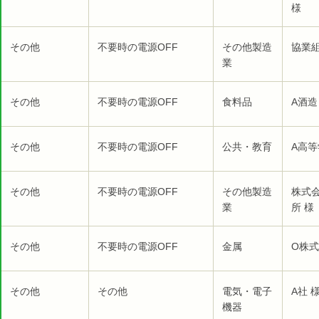
様
その他
不要時の電源OFF
その他製造
協業組
業
その他
不要時の電源OFF
食料品
A酒造
その他
不要時の電源OFF
公共・教育
A高等
その他
不要時の電源OFF
その他製造
株式
業
所 様
その他
不要時の電源OFF
金属
O株式
その他
その他
電気・電子
A社 
機器