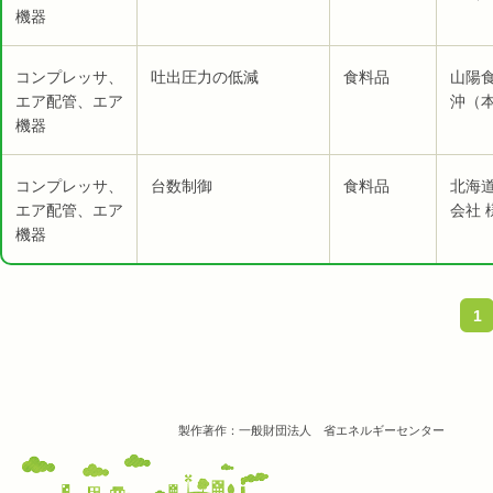
機器
コンプレッサ、
吐出圧力の低減
食料品
山陽
エア配管、エア
沖（本
機器
コンプレッサ、
台数制御
食料品
北海
エア配管、エア
会社 
機器
1
製作著作：一般財団法人 省エネルギーセンター