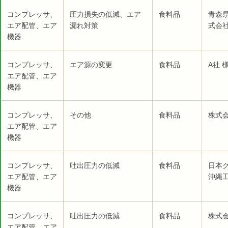
コンプレッサ、
圧力損失の低減、エア
食料品
青森
エア配管、エア
漏れ対策
式会社
機器
コンプレッサ、
エア源の変更
食料品
A社 
エア配管、エア
機器
コンプレッサ、
その他
食料品
株式会
エア配管、エア
機器
コンプレッサ、
吐出圧力の低減
食料品
日本
エア配管、エア
沖縄工
機器
コンプレッサ、
吐出圧力の低減
食料品
株式
エア配管、エア