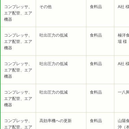
コンプレッサ、
その他
食料品
A社 
エア配管、エア
機器
コンプレッサ、
吐出圧力の低減
食料品
極洋
エア配管、エア
場 様
機器
コンプレッサ、
吐出圧力の低減
食料品
A社 
エア配管、エア
機器
コンプレッサ、
吐出圧力の低減
食料品
一八
エア配管、エア
機器
コンプレッサ、
高効率機への更新
食料品
山陽
エア配管、エア
沖（本