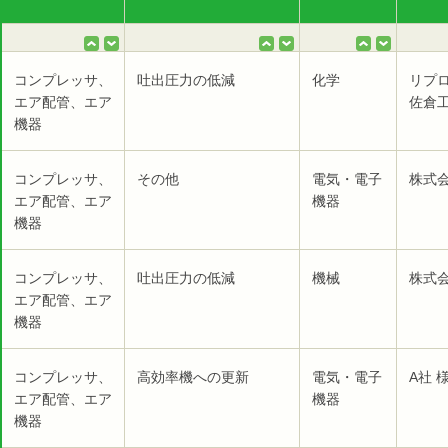
コンプレッサ、
吐出圧力の低減
化学
リプ
エア配管、エア
佐倉工
機器
コンプレッサ、
その他
電気・電子
株式
エア配管、エア
機器
機器
コンプレッサ、
吐出圧力の低減
機械
株式
エア配管、エア
機器
コンプレッサ、
高効率機への更新
電気・電子
A社 
エア配管、エア
機器
機器