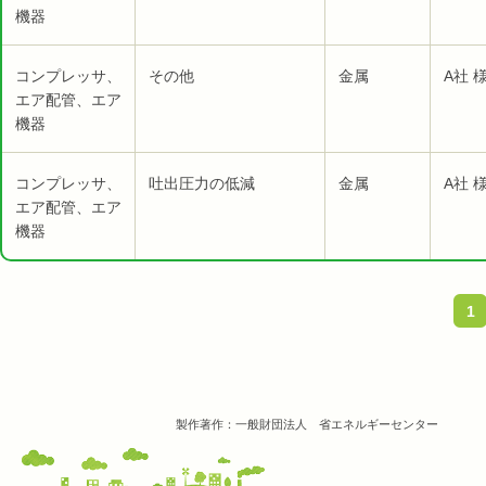
機器
コンプレッサ、
その他
金属
A社 
エア配管、エア
機器
コンプレッサ、
吐出圧力の低減
金属
A社 
エア配管、エア
機器
1
製作著作：一般財団法人 省エネルギーセンター