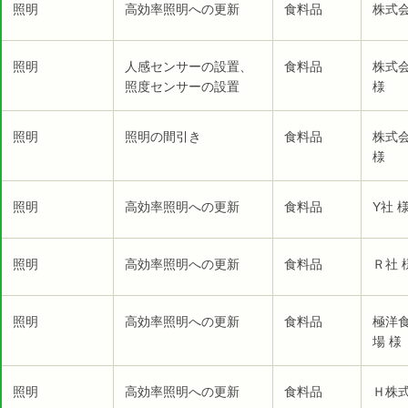
照明
高効率照明への更新
食料品
株式会
照明
人感センサーの設置、
食料品
株式
照度センサーの設置
様
照明
照明の間引き
食料品
株式
様
照明
高効率照明への更新
食料品
Y社 
照明
高効率照明への更新
食料品
Ｒ社 
照明
高効率照明への更新
食料品
極洋
場 様
照明
高効率照明への更新
食料品
Ｈ株式