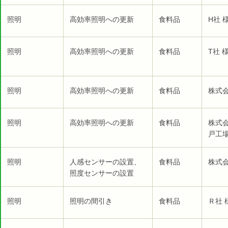
照明
高効率照明への更新
食料品
H社 
照明
高効率照明への更新
食料品
T社 
照明
高効率照明への更新
食料品
株式会
照明
高効率照明への更新
食料品
株式
戸工場
照明
人感センサーの設置、
食料品
株式会
照度センサーの設置
照明
照明の間引き
食料品
Ｒ社 