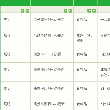
照明
高効率照明への更新
食料品
一八
照明
高効率照明への更新
電気・電子
伊原
機器
照明
個別スイッチ設置
食料品
S社 
照明
高効率照明への更新
食料品
北海
会社 
照明
高効率照明への更新
食料品
S社 
照明
高効率照明への更新
食料品
K社 