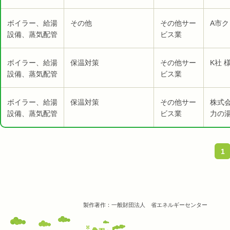
ボイラー、給湯
その他
その他サー
A市ク
設備、蒸気配管
ビス業
ボイラー、給湯
保温対策
その他サー
K社 
設備、蒸気配管
ビス業
ボイラー、給湯
保温対策
その他サー
株式
設備、蒸気配管
ビス業
力の湯
1
製作著作：一般財団法人 省エネルギーセンター