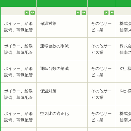
ボイラー、給湯
保温対策
その他サー
株式
設備、蒸気配管
ビス業
仙南ス
ボイラー、給湯
運転台数の削減
その他サー
株式
設備、蒸気配管
ビス業
仙南ス
ボイラー、給湯
運転台数の削減
その他サー
K社 
設備、蒸気配管
ビス業
ボイラー、給湯
保温対策
その他サー
K社 
設備、蒸気配管
ビス業
ボイラー、給湯
空気比の適正化
その他サー
株式
設備、蒸気配管
ビス業
仙南ス