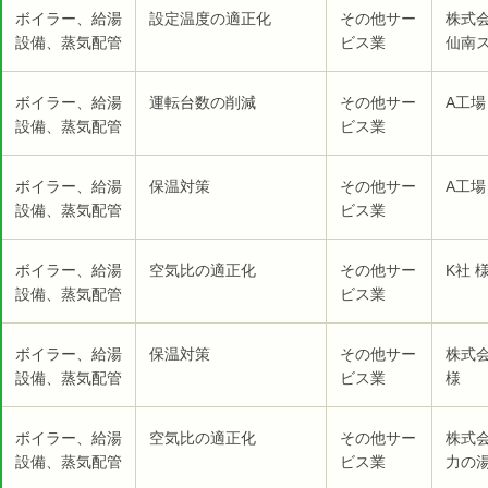
ボイラー、給湯
設定温度の適正化
その他サー
株式
設備、蒸気配管
ビス業
仙南ス
ボイラー、給湯
運転台数の削減
その他サー
A工場
設備、蒸気配管
ビス業
ボイラー、給湯
保温対策
その他サー
A工場
設備、蒸気配管
ビス業
ボイラー、給湯
空気比の適正化
その他サー
K社 
設備、蒸気配管
ビス業
ボイラー、給湯
保温対策
その他サー
株式
設備、蒸気配管
ビス業
様
ボイラー、給湯
空気比の適正化
その他サー
株式
設備、蒸気配管
ビス業
力の湯