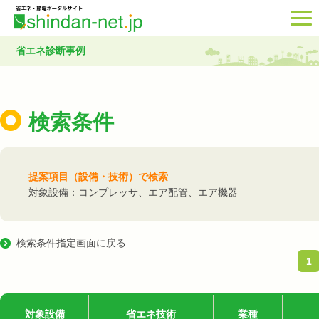
省エネ診断事例
検索条件
提案項目（設備・技術）で検索
対象設備：コンプレッサ、エア配管、エア機器
検索条件指定画面に戻る
1
対象設備
省エネ技術
業種