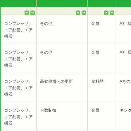
コンプレッサ、
その他
金属
A社 
エア配管、エア
機器
コンプレッサ、
その他
金属
A社 
エア配管、エア
機器
コンプレッサ、
高効率機への更新
食料品
Aきの
エア配管、エア
機器
コンプレッサ、
台数制御
金属
キン
エア配管、エア
機器