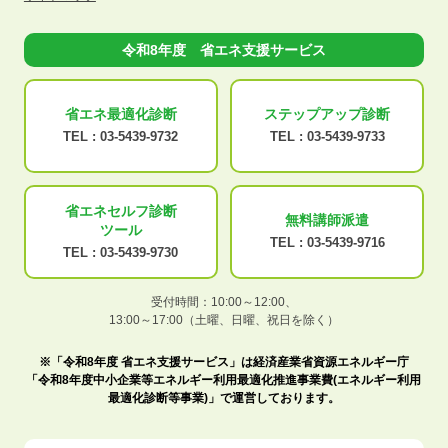
令和8年度 省エネ支援サービス
省エネ最適化
診断
ステップアップ
診断
TEL :
03-5439-9732
TEL :
03-5439-9733
省エネセルフ診断
無料講師派遣
ツール
TEL :
03-5439-9716
TEL :
03-5439-9730
受付時間：10:00～12:00、
13:00～17:00（土曜、日曜、祝日を除く）
※「令和8年度 省エネ支援サービス」は経済産業省資源エネルギー庁
「令和8年度中小企業等エネルギー利用最適化推進事業費(エネルギー利用
最適化診断等事業)」で運営しております。