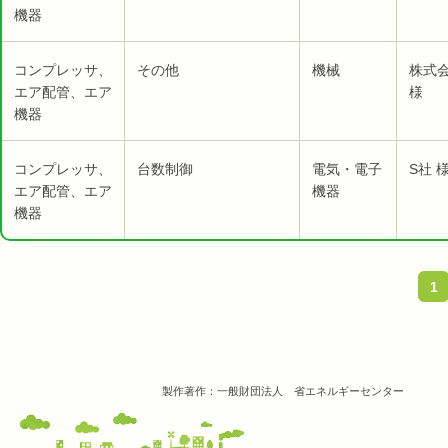
機器
コンプレッサ、
その他
機械
株式
エア配管、エア
様
機器
コンプレッサ、
台数制御
電気・電子
S社 
エア配管、エア
機器
機器
1
製作著作：一般財団法人 省エネルギーセンター