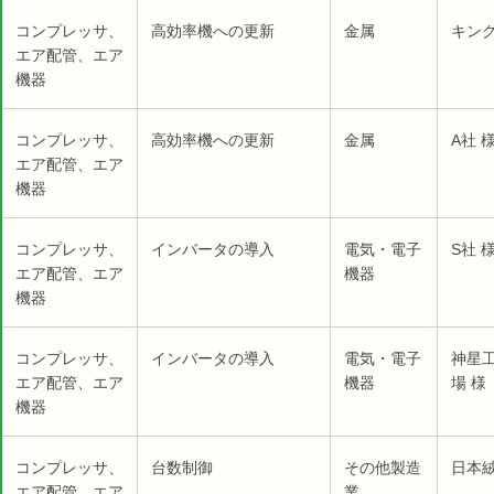
コンプレッサ、
高効率機への更新
金属
キン
エア配管、エア
機器
コンプレッサ、
高効率機への更新
金属
A社 
エア配管、エア
機器
コンプレッサ、
インバータの導入
電気・電子
S社 
エア配管、エア
機器
機器
コンプレッサ、
インバータの導入
電気・電子
神星
エア配管、エア
機器
場 様
機器
コンプレッサ、
台数制御
その他製造
日本絨
エア配管、エア
業