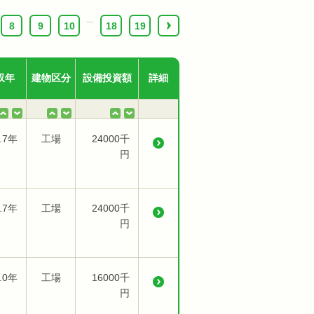
...
8
9
10
18
19
›
収年
建物区分
設備投資額
詳細
.7年
工場
24000千
円
.7年
工場
24000千
円
.0年
工場
16000千
円