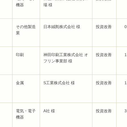
機器
場 様
その他製造
日本絨氈株式会社 様
投資改善
0
業
印刷
神田印刷工業株式会社 オ
投資改善
1
フリン事業部 様
金属
S工業株式会社 様
投資改善
1
電気・電子
A社 様
投資改善
3
機器