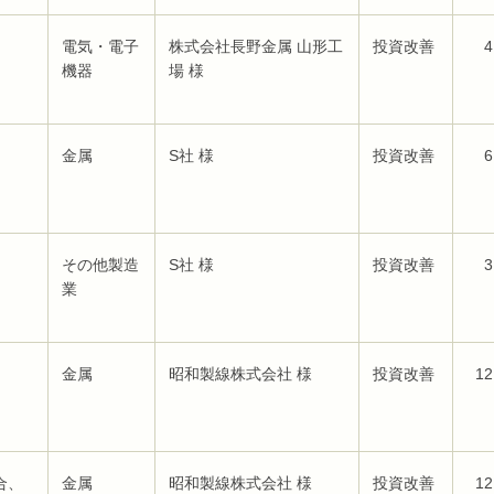
電気・電子
株式会社長野金属 山形工
投資改善
4
機器
場 様
金属
S社 様
投資改善
6
その他製造
S社 様
投資改善
3
業
金属
昭和製線株式会社 様
投資改善
12
合、
金属
昭和製線株式会社 様
投資改善
12