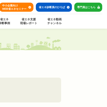
中小企業向け
省エネ診断員の
ひろば
専門員は
こちら
WEB省エネセミナー
省エネ
省エネ支援
省エネ動画
診断事例
現場レポート
チャンネル