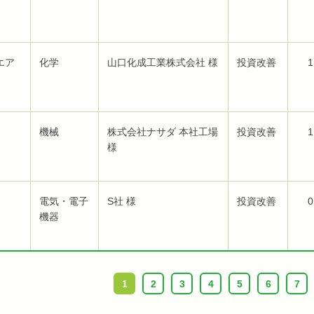
エア
化学
山口化成工業株式会社 様
投資改善
1
機械
株式会社ナサダ 本社工場
投資改善
1
様
電気・電子
S社 様
投資改善
0
機器
1
2
3
4
5
6
7