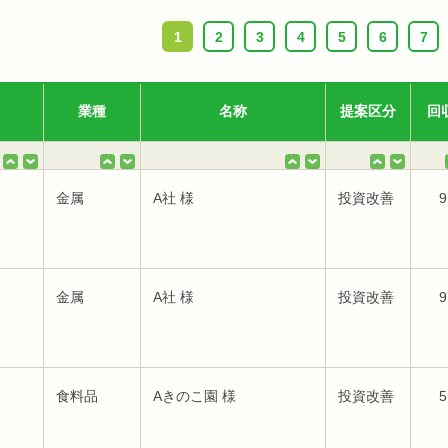
1
2
3
4
5
6
7
業種
名称
提案区分
回
金属
A社 様
投資改善
9
金属
A社 様
投資改善
9
食料品
Aきのこ園 様
投資改善
5