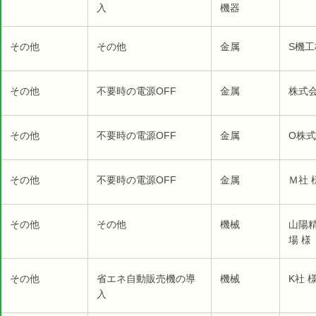
入
機器
その他
その他
金属
S機工
その他
不要時の電源OFF
金属
株式
その他
不要時の電源OFF
金属
O株式
その他
不要時の電源OFF
金属
Ｍ社 
その他
その他
機械
山陽
場 様
その他
省エネ自動販売機の導
機械
K社 
入