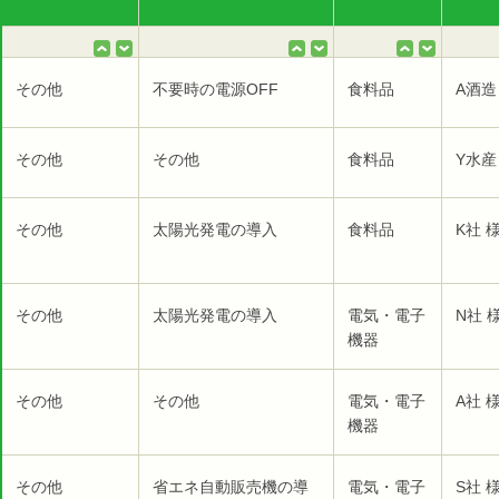
その他
不要時の電源OFF
食料品
A酒造
その他
その他
食料品
Y水産
その他
太陽光発電の導入
食料品
K社 
その他
太陽光発電の導入
電気・電子
N社 
機器
その他
その他
電気・電子
A社 
機器
その他
省エネ自動販売機の導
電気・電子
S社 