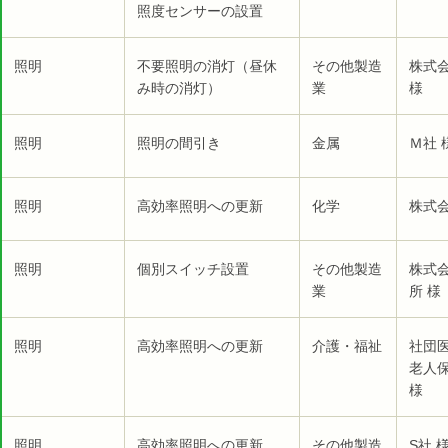
照度センサーの設置
照明
不要照明の消灯（昼休
その他製造
株式
み時の消灯）
業
様
照明
照明の間引き
金属
Ｍ社 
照明
高効率照明への更新
化学
株式
照明
個別スイッチ設置
その他製造
株式
業
所 様
照明
高効率照明への更新
介護・福祉
社団
老人
様
照明
高効率照明への更新
その他製造
S社 