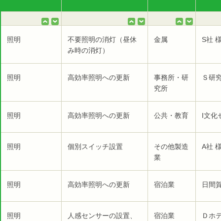
照明
不要照明の消灯（昼休
金属
S社 
み時の消灯）
照明
高効率照明への更新
事務所・研
Ｓ研究
究所
照明
高効率照明への更新
公共・教育
I文化
照明
個別スイッチ設置
その他製造
A社 
業
照明
高効率照明への更新
宿泊業
日間賀
照明
人感センサーの設置、
宿泊業
Ｄホテ