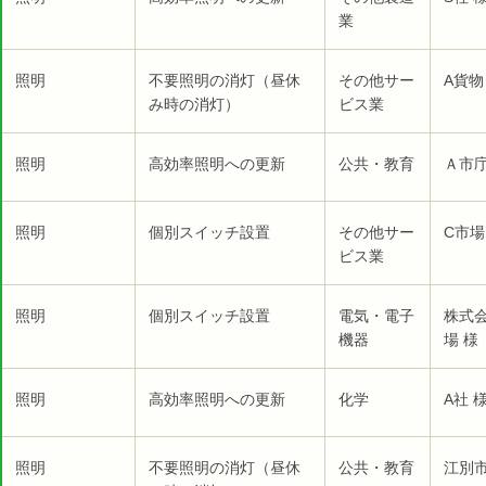
業
照明
不要照明の消灯（昼休
その他サー
A貨物
み時の消灯）
ビス業
照明
高効率照明への更新
公共・教育
Ａ市庁
照明
個別スイッチ設置
その他サー
C市場
ビス業
照明
個別スイッチ設置
電気・電子
株式
機器
場 様
照明
高効率照明への更新
化学
A社 
照明
不要照明の消灯（昼休
公共・教育
江別市