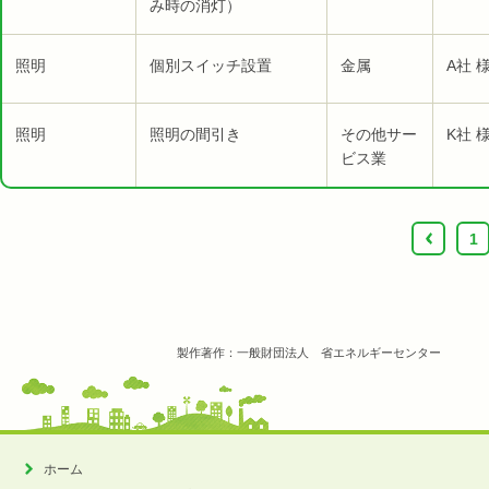
み時の消灯）
照明
個別スイッチ設置
金属
A社 
照明
照明の間引き
その他サー
K社 
ビス業
‹
1
製作著作：一般財団法人 省エネルギーセンター
ホーム