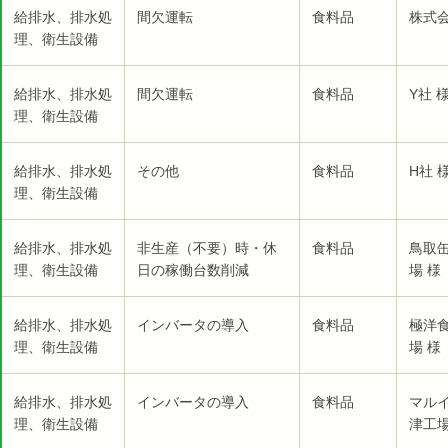
給排水、排水処
間欠運転
食料品
株式会
理、衛生設備
給排水、排水処
間欠運転
食料品
Y社 
理、衛生設備
給排水、排水処
その他
食料品
H社 
理、衛生設備
給排水、排水処
非生産（不要）時・休
食料品
鳥取
理、衛生設備
日の稼働台数削減
場 様
給排水、排水処
インバータの導入
食料品
極洋
理、衛生設備
場 様
給排水、排水処
インバータの導入
食料品
マル
理、衛生設備
津工場