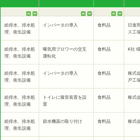
給排水、排水処
インバータの導入
食料品
日進
理、衛生設備
ス工場
給排水、排水処
曝気用ブロワーの交互
食料品
K社 
理、衛生設備
運転化
給排水、排水処
インバータの導入
食料品
株式
理、衛生設備
戸工場
給排水、排水処
トイレに擬音装置を設
食料品
株式会
理、衛生設備
置
給排水、排水処
節水機器の取り付け
食料品
株式会
理、衛生設備