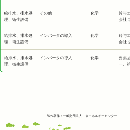
給排水、排水処
その他
化学
鈴与
理、衛生設備
会社 
給排水、排水処
インバータの導入
化学
鈴与
理、衛生設備
会社 
給排水、排水処
インバータの導入
化学
要薬
理、衛生設備
一、第
製作著作：一般財団法人 省エネルギーセンター