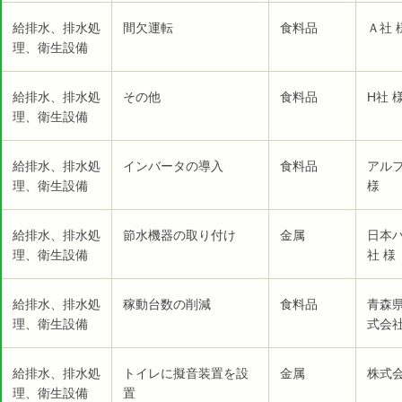
給排水、排水処
間欠運転
食料品
Ａ社 
理、衛生設備
給排水、排水処
その他
食料品
H社 
理、衛生設備
給排水、排水処
インバータの導入
食料品
アル
理、衛生設備
様
給排水、排水処
節水機器の取り付け
金属
日本
理、衛生設備
社 様
給排水、排水処
稼動台数の削減
食料品
青森
理、衛生設備
式会社
給排水、排水処
トイレに擬音装置を設
金属
株式会
理、衛生設備
置